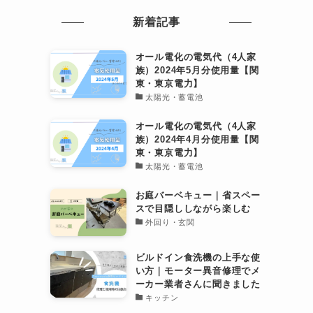
新着記事
オール電化の電気代（4人家
族）2024年5月分使用量【関
東・東京電力】
太陽光・蓄電池
オール電化の電気代（4人家
族）2024年4月分使用量【関
東・東京電力】
太陽光・蓄電池
お庭バーベキュー｜省スペー
スで目隠ししながら楽しむ
外回り・玄関
ビルドイン食洗機の上手な使
い方｜モーター異音修理でメ
ーカー業者さんに聞きました
キッチン