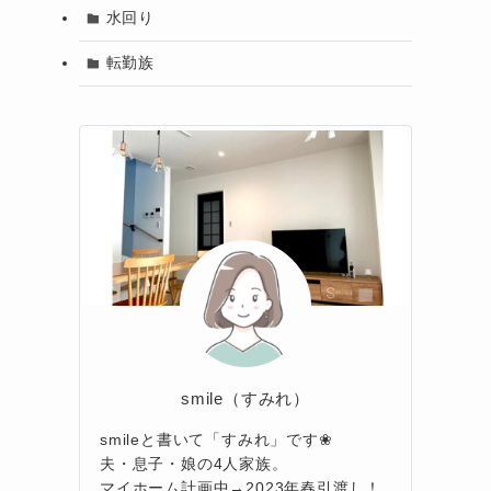
水回り
転勤族
smile（すみれ）
smileと書いて「すみれ」です❀
夫・息子・娘の4人家族。
マイホーム計画中→2023年春引渡し！