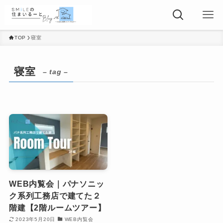
TOP
寝室
寝室
– tag –
WEB内覧会｜パナソニッ
ク系列工務店で建てた２
階建【2階ルームツアー】
2023年5月20日
WEB内覧会