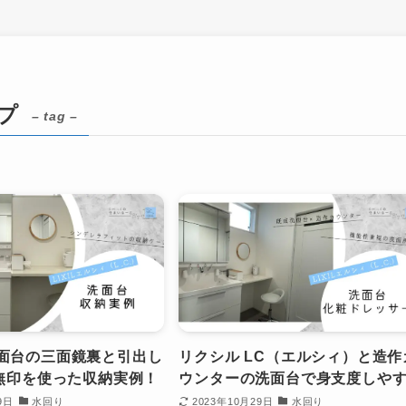
プ
– tag –
面台の三面鏡裏と引出し
リクシル LC（エルシィ）と造作
と無印を使った収納実例！
ウンターの洗面台で身支度しや
9日
水回り
2023年10月29日
水回り