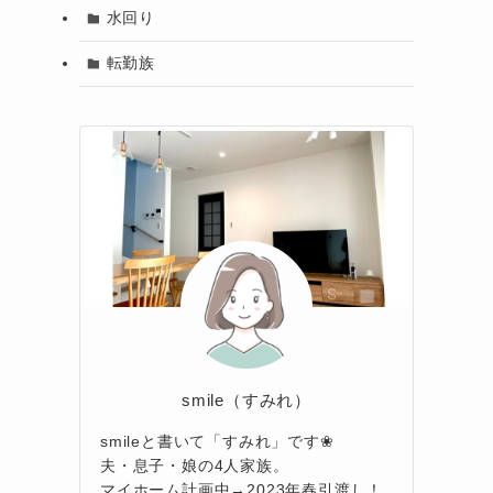
水回り
転勤族
smile（すみれ）
smileと書いて「すみれ」です❀
夫・息子・娘の4人家族。
マイホーム計画中→2023年春引渡し！