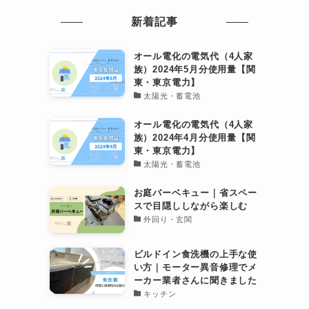
新着記事
オール電化の電気代（4人家
族）2024年5月分使用量【関
東・東京電力】
太陽光・蓄電池
オール電化の電気代（4人家
族）2024年4月分使用量【関
東・東京電力】
太陽光・蓄電池
お庭バーベキュー｜省スペー
スで目隠ししながら楽しむ
外回り・玄関
ビルドイン食洗機の上手な使
い方｜モーター異音修理でメ
ーカー業者さんに聞きました
キッチン